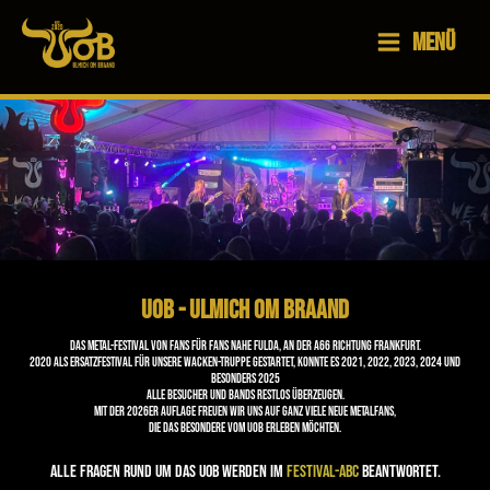
Zum
Menü
Inhalt
springen
UOB - Ulmich om Braand
Das Metal-Festival von Fans für Fans nahe Fulda, an der A66 Richtung Frankfurt.
2020 als Ersatzfestival für unsere Wacken-Truppe gestartet, konnte es 2021, 2022, 2023, 2024 und
besonders 2025
alle Besucher und Bands restlos überzeugen.
Mit der 2026er Auflage freuen wir uns auf ganz viele neue Metalfans,
die das Besondere vom UOB erleben möchten.
Alle Fragen rund um das UOB werden im
Festival-ABC
beantwortet.